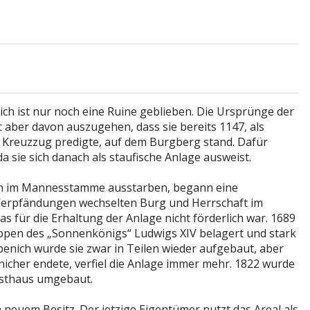
ch ist nur noch eine Ruine geblieben. Die Ursprünge der
st aber davon auszugehen, dass sie bereits 1147, als
 Kreuzzug predigte, auf dem Burgberg stand. Dafür
a sie sich danach als staufische Anlage ausweist.
ich im Mannesstamme ausstarben, begann eine
 Verpfändungen wechselten Burg und Herrschaft im
as für die Erhaltung der Anlage nicht förderlich war. 1689
ppen des „Sonnenkönigs“ Ludwigs XIV belagert und stark
enich wurde sie zwar in Teilen wieder aufgebaut, aber
nicher endete, verfiel die Anlage immer mehr. 1822 wurde
rsthaus umgebaut.
in neuem Besitz. Der jetzige Eigentümer nutzt das Areal als