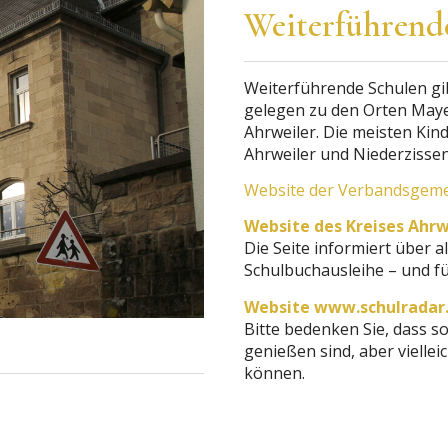
Weiterführend
Weiterführende Schulen gibt
gelegen zu den Orten May
Ahrweiler. Die meisten Kin
Ahrweiler und Niederzissen
Website der Verbandsgeme
Website des Kreises Ahrwe
Die Seite informiert über a
Schulbuchausleihe – und fü
Website www.schulradar.
Bitte bedenken Sie, dass s
genießen sind, aber vielle
können.