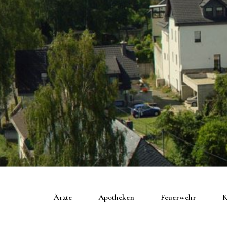
Ärzte
Apotheken
Feuerwehr
K