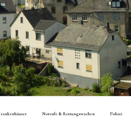
rankenhäuser
Notrufe & Rettungswachen
Polizei